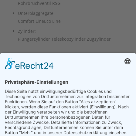
Rohrbruchventil RSG
Unterölaggregate:
Comfort LineEco Line
Zylinder:
Plungerzylinder Teleskopzylinder Zugzylinder
Gesamt-Ersatzteilkatalog-Aufzug zum
Download
Ersatzteilbox für iValve,
LRV und VF-LRV verfügbar!​
Ausgerüstet mit den wichtigsten Ersatzteilen zur
Soforthilfe Reduktion von unnötigen Zweiteinsätzen