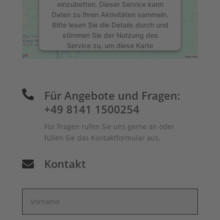
einzubetten. Dieser Service kann
Daten zu Ihren Aktivitäten sammeln.
Bitte lesen Sie die Details durch und
stimmen Sie der Nutzung des
Service zu, um diese Karte
anzuzeigen.
Mehr Informationen
Für Angebote und Fragen:

+49 8141 1500254
Akzeptieren
powered by
Usercentrics Consent
Für Fragen rufen Sie uns gerne an oder
Management Platform
&
eRecht24
füllen Sie das Kontaktformular aus.
Kontakt
