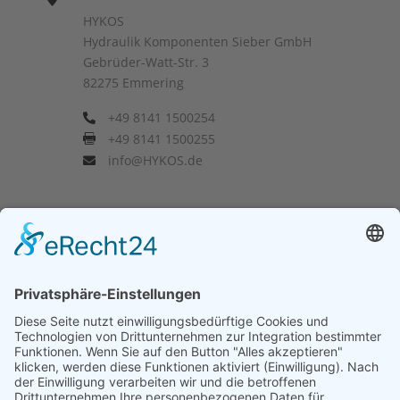
HYKOS
Hydraulik Komponenten Sieber GmbH
Gebrüder-Watt-Str. 3
82275 Emmering
+49 8141 1500254

+49 8141 1500255

info@HYKOS.de

Impressum
Datenschutzerklärung
© 2025 by HYKOS - Hydraulik Komponenten Sieber